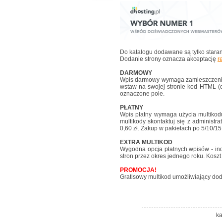
Do katalogu dodawane są tylko stara
Dodanie strony oznacza akceptację
r
DARMOWY
Wpis darmowy wymaga zamieszczenia 
wstaw na swojej stronie kod HTML (o
oznaczone pole.
PŁATNY
Wpis płatny wymaga użycia multikod
multikody skontaktuj się z administr
0,60 zł. Zakup w pakietach po 5/10/15.
EXTRA MULTIKOD
Wygodna opcja płatnych wpisów - ind
stron przez okres jednego roku. Koszt 
PROMOCJA!
Gratisowy multikod umożliwiający do
ka