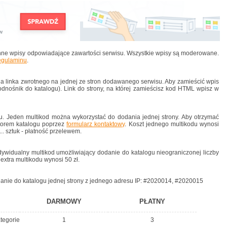
nne wpisy odpowiadające zawartości serwisu. Wszystkie wpisy są moderowane.
egulaminu
.
linka zwrotnego na jednej ze stron dodawanego serwisu. Aby zamieścić wpis
dnośnik do katalogu). Link do strony, na której zamieścisz kod HTML wpisz w
u. Jeden multikod można wykorzystać do dodania jednej strony. Aby otrzymać
atorem katalogu poprzez
formularz kontaktowy
. Koszt jednego multikodu wynosi
.. sztuk - płatność przelewem.
ywidualny multikod umożliwiający dodanie do katalogu nieograniczonej liczby
extra multikodu wynosi 50 zł.
danie do katalogu jednej strony z jednego adresu IP: #2020014, #2020015
DARMOWY
PŁATNY
tegorie
1
3