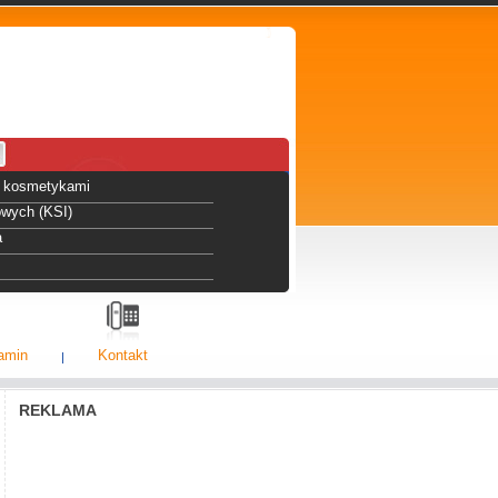
 i kosmetykami
owych (KSI)
a
amin
Kontakt
REKLAMA