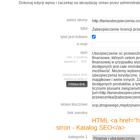
Dokonaj edycji wpisu i zaczekaj na akceptację zmian przez administrat
adres strony
tytuł
tytuł jest linkiem
e-mail
opis
min. 2 znaków
wpisano~
maksymalna ilość
linków w treści 2
słowa kluczowe
link zwrotny
HTML <a href="ht
stron - Katalog SEO</a>
kategoria 1