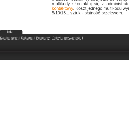
multikody skontaktuj się z administr
kontaktowy
. Koszt jednego multikodu wy
5/10/15... sztuk - płatność przelewem.
linki
Katalog stron
|
Reklama
|
Polecamy
|
Polityka prywatności
|