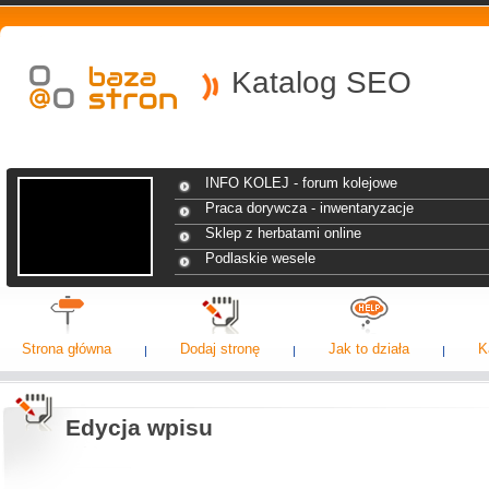
Katalog SEO
INFO KOLEJ - forum kolejowe
Praca dorywcza - inwentaryzacje
Sklep z herbatami online
Podlaskie wesele
Strona główna
Dodaj stronę
Jak to działa
K
Edycja wpisu