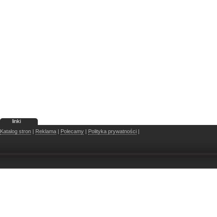
linki
Katalog stron
|
Reklama
|
Polecamy
|
Polityka prywatności
|