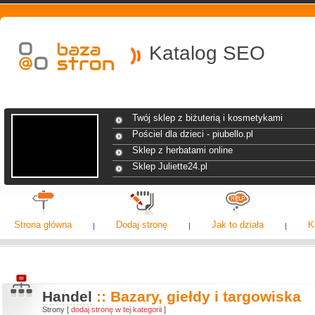
Katalog SEO
Twój sklep z biżuterią i kosmetykami
Pościel dla dzieci - piubello.pl
Sklep z herbatami online
Sklep Juliette24.pl
Strona główna
Dodaj stronę
Jak to działa
K
Handel
:: Bazary, giełdy i targowiska
Strony [
dodaj stronę w tej kategorii
]