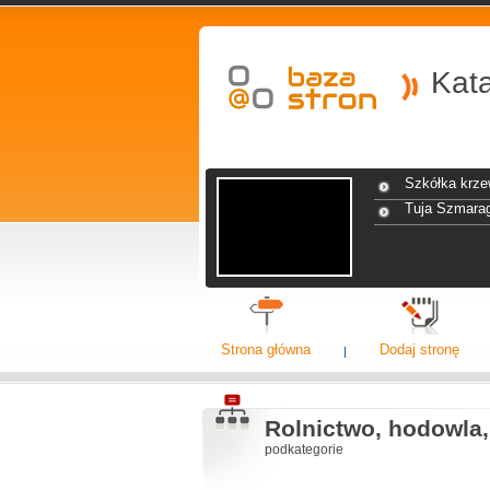
Kat
Szkółka krze
Tuja Szmara
Strona główna
Dodaj stronę
Rolnictwo, hodowla
podkategorie