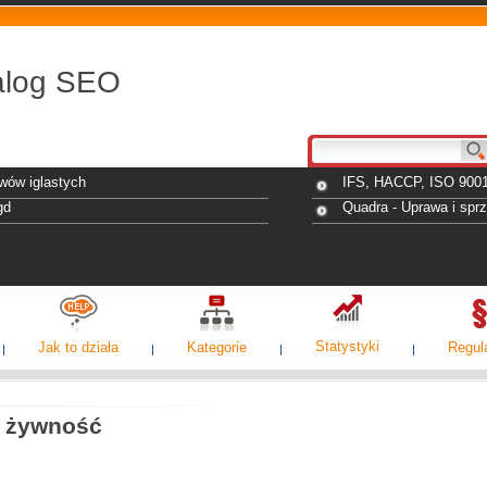
alog SEO
wów iglastych
IFS, HACCP, ISO 9001
gd
Quadra - Uprawa i spr
Statystyki
Jak to działa
Kategorie
Regul
, żywność