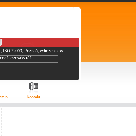
, ISO 22000, Poznań, wdrożenia systemó jakości
zedaż krzewów róż
amin
Kontakt