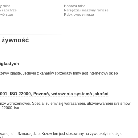
y rolne
Hodowla rolna
 i spichrze
Narzędzia i maszyny rolnicze
twórstwo
Ryby, owoce morza
, żywność
iglastych
zewy iglaste. Jednym z kanałów sprzedaży firmy jest internetowy sklep
9001, ISO 22000, Poznań, wdrożenia systemó jakości
ży wdrożeniowej. Specjalizujemy się wdrażaniem, utrzymywaniem systemów
o 22000, iso
wanej tui - Szmaragdzie. Krzew ten jest stosowany na żywopłoty i niecięte