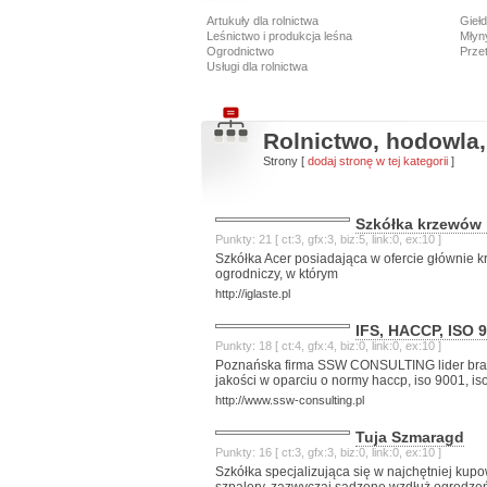
Artukuły dla rolnictwa
Giełd
Leśnictwo i produkcja leśna
Młyny
Ogrodnictwo
Prze
Usługi dla rolnictwa
Rolnictwo, hodowla
Strony [
dodaj stronę w tej kategorii
]
Szkółka krzewów 
Punkty: 21 [ ct:3, gfx:3, biz:5, link:0, ex:10 ]
Szkółka Acer posiadająca w ofercie głównie kr
ogrodniczy, w którym
http://iglaste.pl
IFS, HACCP, ISO 
Punkty: 18 [ ct:4, gfx:4, biz:0, link:0, ex:10 ]
Poznańska firma SSW CONSULTING lider bran
jakości w oparciu o normy haccp, iso 9001, is
http://www.ssw-consulting.pl
Tuja Szmaragd
Punkty: 16 [ ct:3, gfx:3, biz:0, link:0, ex:10 ]
Szkółka specjalizująca się w najchętniej kupo