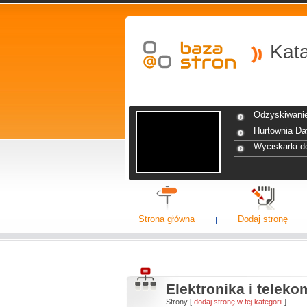
Kat
Odzyskiwanie
Hurtownia D
Wyciskarki d
Strona główna
Dodaj stronę
Elektronika i telek
Strony [
dodaj stronę w tej kategorii
]