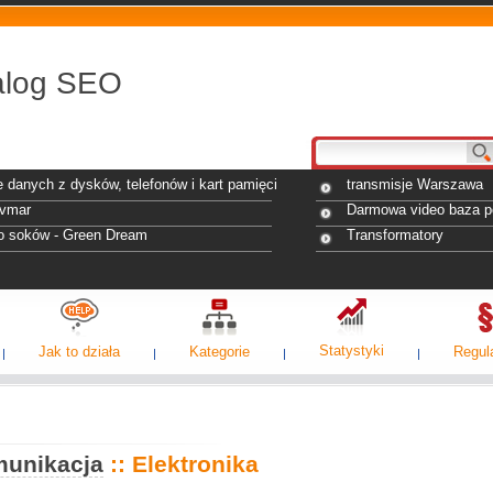
alog SEO
 danych z dysków, telefonów i kart pamięci
transmisje Warszawa
avmar
Darmowa video baza p
o soków - Green Dream
Transformatory
Statystyki
Jak to działa
Kategorie
Regul
omunikacja
:: Elektronika