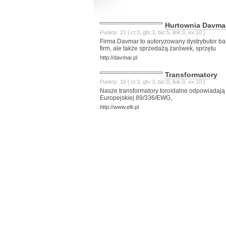
Hurtownia Davma
Punkty: 21 [ ct:3, gfx:3, biz:5, link:0, ex:10 ]
Firma Davmar to autoryzowany dystrybutor bate
firm, ale także sprzedażą żarówek, sprzętu
http://davmar.pl
Transformatory
Punkty: 16 [ ct:3, gfx:3, biz:0, link:0, ex:10 ]
Nasze transformatory toroidalne odpowiadają
Europejskiej 89/336/EWG,
http://www.elti.pl