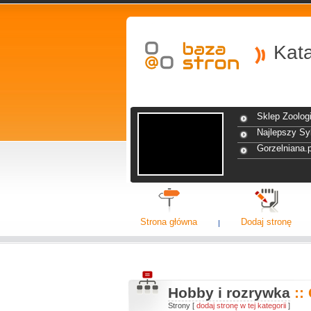
Kat
Sklep Zoolog
Najlepszy Sy
Gorzelniana.
Strona główna
Dodaj stronę
Hobby i rozrywka
::
Strony [
dodaj stronę w tej kategorii
]