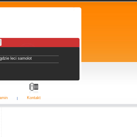
gdzie leci samolot
amin
Kontakt