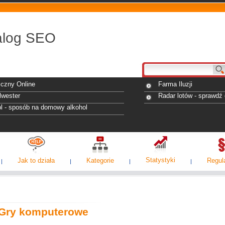
alog SEO
iczny Online
Farma Iluzji
lwester
Radar lotów - sprawdź 
pl - sposób na domowy alkohol
Statystyki
Jak to działa
Kategorie
Regul
 Gry komputerowe