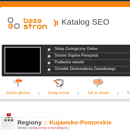
Katalog SEO
Sklep Zoologiczny Online
Stronie Śląskie Pensjonat
Podlaskie wesele
Ośrodek Doskonalenia Zawodowego
Strona główna
Dodaj stronę
Jak to działa
K
Regiony
:: Kujawsko-Pomorskie
Strony [
dodaj stronę w tej kategorii
]