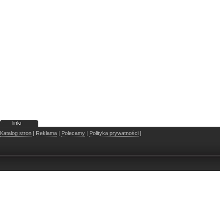
linki
Katalog stron
|
Reklama
|
Polecamy
|
Polityka prywatności
|