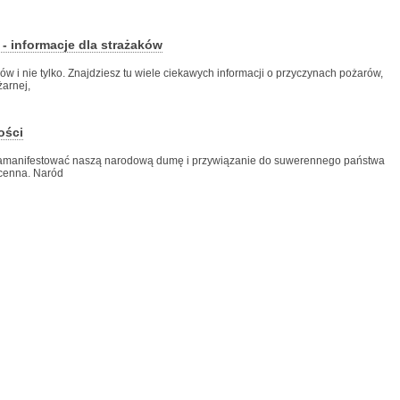
 - informacje dla strażaków
ów i nie tylko. Znajdziesz tu wiele ciekawych informacji o przyczynach pożarów,
arnej,
ości
 zamanifestować naszą narodową dumę i przywiązanie do suwerennego państwa
zcenna. Naród