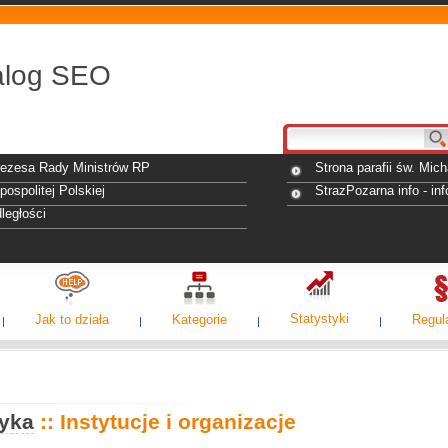
alog SEO
rezesa Rady Ministrów RP
Strona parafii św. Mic
ospolitej Polskiej
StrazPozarna info - in
ległości
Statystyki
Jak to działa
Kategorie
Regul
tyka
:: Instytucje i organizacje