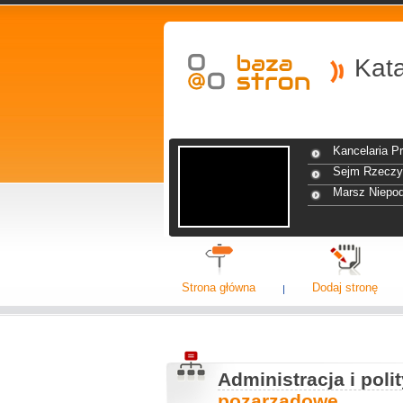
Kat
Kancelaria P
Sejm Rzeczyp
Marsz Niepod
Strona główna
Dodaj stronę
Administracja i poli
pozarządowe