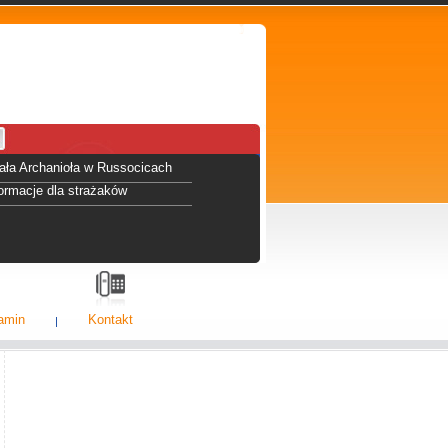
hała Archanioła w Russocicach
formacje dla strażaków
amin
Kontakt