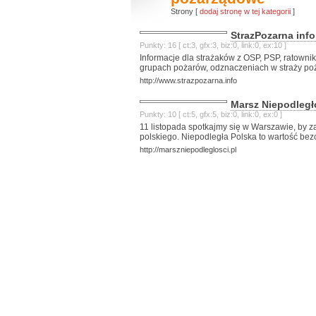
Strony [
dodaj stronę w tej kategorii
]
StrazPozarna info
Punkty: 16 [ ct:3, gfx:3, biz:0, link:0, ex:10 ]
Informacje dla strażaków z OSP, PSP, ratownik
grupach pożarów, odznaczeniach w straży poż
http://www.strazpozarna.info
Marsz Niepodległ
Punkty: 10 [ ct:5, gfx:5, biz:0, link:0, ex:0 ]
11 listopada spotkajmy się w Warszawie, by
polskiego. Niepodległa Polska to wartość be
http://marszniepodleglosci.pl