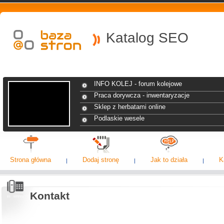
Katalog SEO
INFO KOLEJ - forum kolejowe
Praca dorywcza - inwentaryzacje
Sklep z herbatami online
Podlaskie wesele
Strona główna
Dodaj stronę
Jak to działa
K
Kontakt