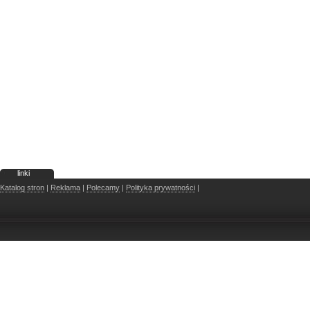
linki
Katalog stron
|
Reklama
|
Polecamy
|
Polityka prywatności
|