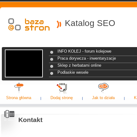
Katalog SEO
INFO KOLEJ - forum kolejowe
Praca dorywcza - inwentaryzacje
Sklep z herbatami online
Podlaskie wesele
Strona główna
Dodaj stronę
Jak to działa
K
Kontakt