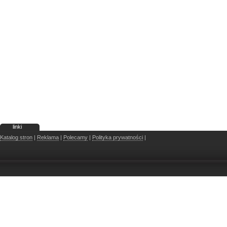
linki
Katalog stron
|
Reklama
|
Polecamy
|
Polityka prywatności
|