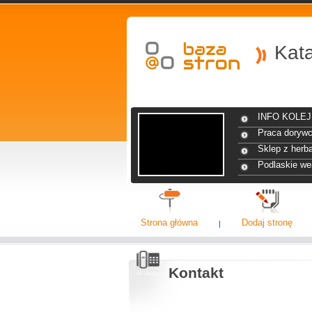
Kat
INFO KOLEJ 
Praca dorywc
Sklep z herba
Podlaskie we
Strona główna
Dodaj stronę
Kontakt