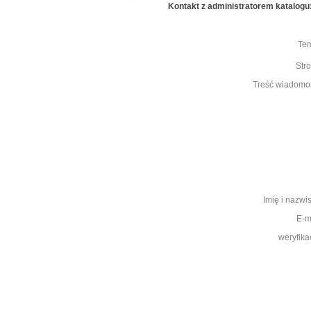
Kontakt z administratorem katalogu
Te
Str
Treść wiadomo
Imię i nazwi
E-m
weryfika