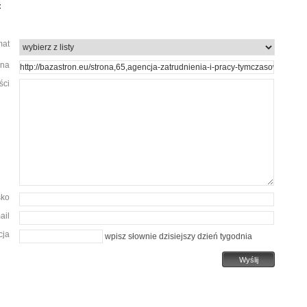
:
mat
ona
ści
sko
ail
cja
wpisz słownie dzisiejszy dzień tygodnia