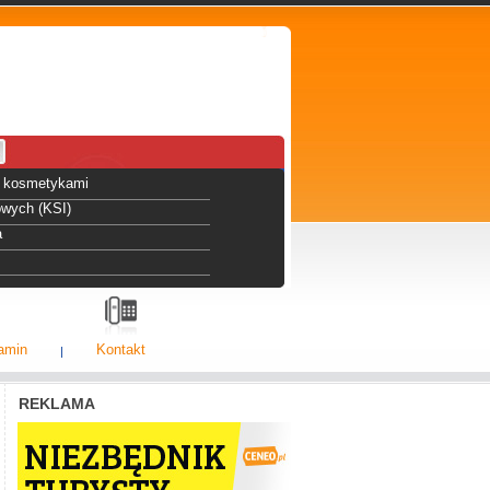
 i kosmetykami
owych (KSI)
a
amin
Kontakt
REKLAMA