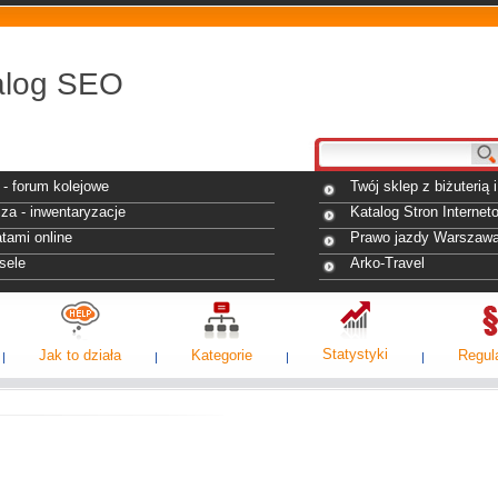
alog SEO
- forum kolejowe
Twój sklep z biżuterią
za - inwentaryzacje
Katalog Stron Internet
tami online
Prawo jazdy Warszaw
sele
Arko-Travel
Statystyki
Jak to działa
Kategorie
Regul