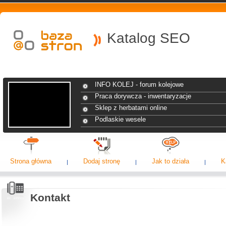
Katalog SEO
INFO KOLEJ - forum kolejowe
Praca dorywcza - inwentaryzacje
Sklep z herbatami online
Podlaskie wesele
Strona główna
Dodaj stronę
Jak to działa
K
Kontakt