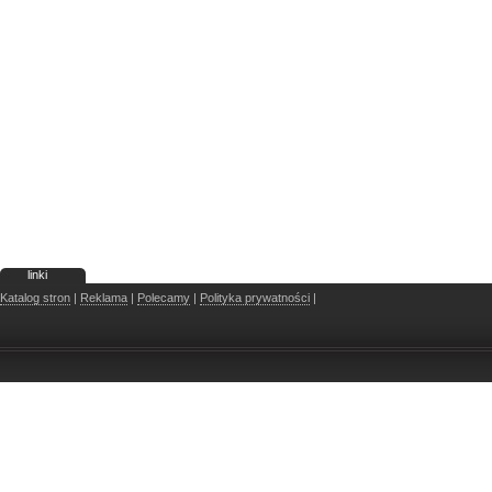
linki
Katalog stron
|
Reklama
|
Polecamy
|
Polityka prywatności
|