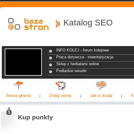
Katalog SEO
INFO KOLEJ - forum kolejowe
Praca dorywcza - inwentaryzacje
Sklep z herbatami online
Podlaskie wesele
Strona główna
Dodaj stronę
Jak to działa
K
Kup punkty