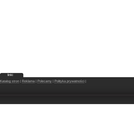
linki
Katalog stron
|
Reklama
|
Polecamy
|
Polityka prywatności
|