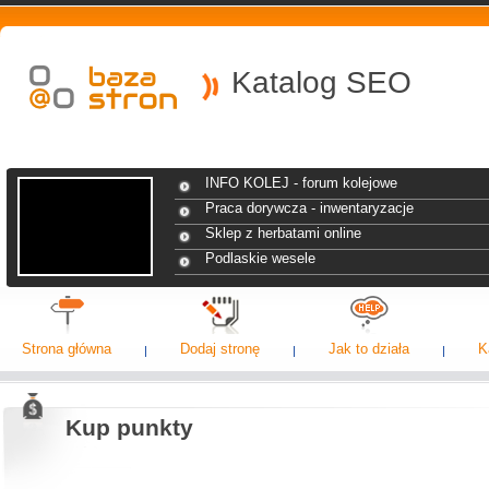
Katalog SEO
INFO KOLEJ - forum kolejowe
Praca dorywcza - inwentaryzacje
Sklep z herbatami online
Podlaskie wesele
Strona główna
Dodaj stronę
Jak to działa
K
Kup punkty