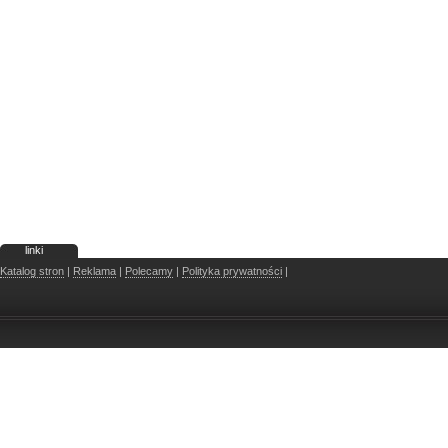
linki
Katalog stron
|
Reklama
|
Polecamy
|
Polityka prywatności
|