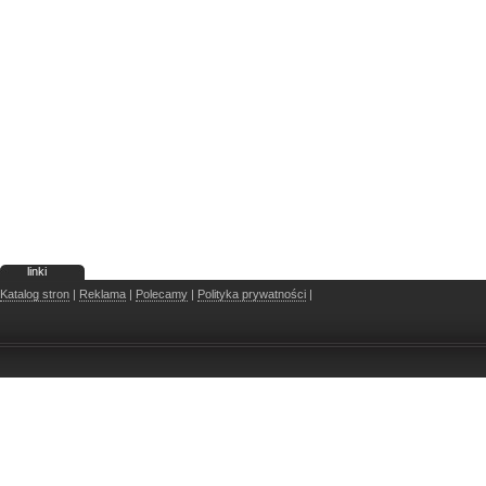
linki
Katalog stron
|
Reklama
|
Polecamy
|
Polityka prywatności
|