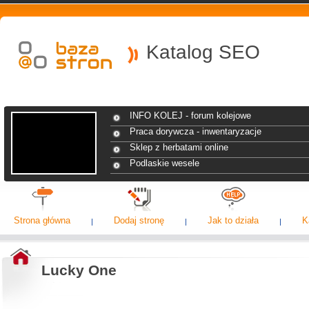
Katalog SEO
INFO KOLEJ - forum kolejowe
Praca dorywcza - inwentaryzacje
Sklep z herbatami online
Podlaskie wesele
Strona główna
Dodaj stronę
Jak to działa
K
Lucky One