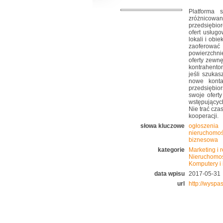
Platforma 
zróżnicowa
przedsiębio
ofert usług
lokali i ob
zaoferować 
powierzchn
oferty zewn
kontrahento
jeśli szuka
nowe konta
przedsiębio
swoje ofert
wstępującyc
Nie trać cza
kooperacji.
słowa kluczowe
ogłoszeni
nieruchomo
biznesowa
kategorie
Marketing i 
Nieruchomo
Komputery i 
data wpisu
2017-05-31
url
http://wyspa