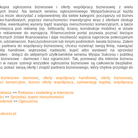
skupia ogłoszenia biznesowe i oferty współpracy biznesowej z wielu
nych branż. Na łamach serwisu ogłoszeniowego WyspaSukcesu.pl każdy
rca może skorzystać z odpowiedniej dla siebie kategorii, począwszy od biznes
owo-handlowych, poprzez nieruchomości inwestycyjne wraz z ofertami obsługi
iektów, ewentualnej wyceny bądź leasingu nieruchomości komercyjnych, a także
miejsca pod reklamę (np. billboardy, ściany, konstrukcje mobilne) w dziale
ie reklamowe do wynajęcia. Równocześnie portal pozwala poznać bieżące
ętrznych źródeł finansowania i daje możliwość wyjścia naprzeciw potencjalnym
m, udziałowcom, franczyzobiorcom lub innym podmiotom świata biznesu. Zatem
sz partnera do współpracy biznesowej, chcesz rozwinąć swoją firmę, nawiązać
kty handlowe, wyprzedać nadwyżki, kupić albo wystawić na sprzedaż
rstwo - dołącz do aktywnych użytkowników serwisu Wyspa Sukcesu i publikuj
y biznesowe - darmowo i bez ograniczeń. Tak, ponieważ dla rekinów biznesu
h w nasze szeregi wszystkie ogłoszenia biznesowe są całkowicie bezpłatne.
su, pokaż swoją ofertę i znajdź partnera biznesowego, który chętnie przystąpi do
a biznesowe darmowe
,
oferty współpracy handlowej
,
oferty biznesowe
,
ści komercyjne
,
biznes oferty współpraca
,
zainwestuję kapitał
,
współpraca
reklama
>>
Reklama i marketing w Internecie
ści
>>
Sprzedaż, kupno nieruchomości
internet
>>
Ogłoszenia
sukcesu.pl