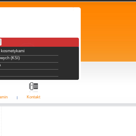
 i kosmetykami
owych (KSI)
a
amin
Kontakt