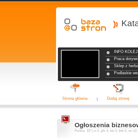
Kat
INFO KOLEJ 
Praca dorywc
Sklep z herba
Podlaskie we
Strona główna
Dodaj stronę
Ogłoszenia bizneso
Punkty:
17
[ ct:3, gfx:4, biz:0, link:0, ex: