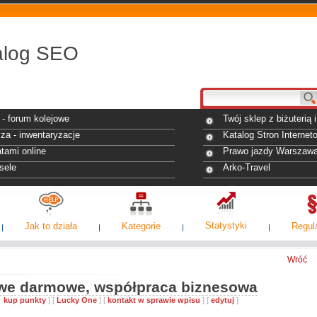
alog SEO
- forum kolejowe
Twój sklep z biżuterią
za - inwentaryzacje
Katalog Stron Internet
tami online
Prawo jazdy Warszaw
sele
Arko-Travel
Statystyki
Jak to działa
Kategorie
Regul
Wróć
we darmowe, współpraca biznesowa
10
kup punkty
] [
Lucky One
] [
kontakt w sprawie wpisu
] [
edytuj
]