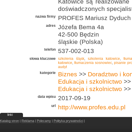
Katowice są realizowane 
doświadczonych specjalis
nazwa firmy
PROFES Mariusz Dyduch
adres
Józefa Bema 4a
42-500 Będzin
śląskie (Polska)
telefon
537-002-013
słowa kluczowe
szkolenia śląsk
,
szkolenia katowice
,
tłum
katowice
,
tłumaczenia sosnowiec
,
pisanie pr
audyt
kategorie
Biznes
>>
Doradztwo i kon
Edukacja i szkolnictwo
>
Edukacja i szkolnictwo
>
data wpisu
2017-09-19
url
http://www.profes.edu.pl
linki
Katalog stron
|
Reklama
|
Polecamy
|
Polityka prywatności
|