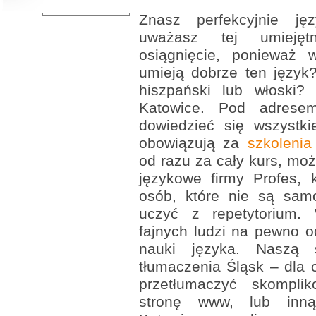
Znasz perfekcyjnie jęz
uważasz tej umiejęt
osiągnięcie, ponieważ w
umieją dobrze ten język
hiszpański lub włoski? 
Katowice. Pod adresem
dowiedzieć się wszystki
obowiązują za
szkolenia
od razu za cały kurs, moż
językowe firmy Profes, 
osób, które nie są samo
uczyć z repetytorium. 
fajnych ludzi na pewno o
nauki języka. Naszą s
tłumaczenia Śląsk – dla 
przetłumaczyć skomplik
stronę www, lub inną