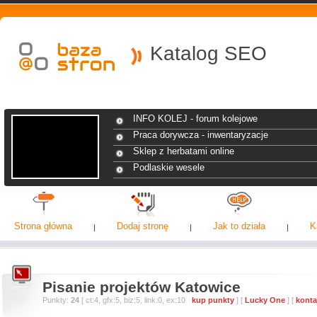
Katalog SEO
INFO KOLEJ - forum kolejowe
Praca dorywcza - inwentaryzacje
Sklep z herbatami online
Podlaskie wesele
Strona główna
Dodaj stronę
Jak to działa
K
Pisanie projektów Katowice
Punkty:
24
[ ct:4, gfx:5, biz:5, link:0, ex:10
kup punkty
] [
Lucky One
] [
konta