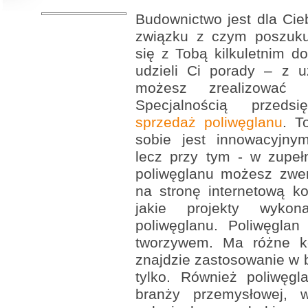
Budownictwo jest dla Cie
związku z czym poszukuje
się z Tobą kilkuletnim d
udzieli Ci porady – z u
możesz zrealizować k
Specjalnością przedsi
sprzedaż poliwęglanu
. T
sobie jest innowacyjny
lecz przy tym - w zupeł
poliwęglanu możesz zwe
na stronę internetową ko
jakie projekty wyko
poliwęglanu. Poliwęglan
tworzywem. Ma różne ko
znajdzie zastosowanie w b
tylko. Również poliwęg
branży przemysłowej, 