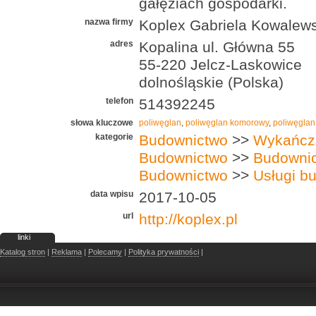
gałęziach gospodarki.
nazwa firmy
Koplex Gabriela Kowalew
adres
Kopalina ul. Główna 55
55­-220 Jelcz­-Laskowice
dolnośląskie (Polska)
telefon
514392245
słowa kluczowe
poliwęglan
,
poliwęglan komorowy
,
poliwęglan 
kategorie
Budownictwo
>>
Wykańcza
Budownictwo
>>
Budowni
Budownictwo
>>
Usługi b
data wpisu
2017-10-05
url
http://koplex.pl
linki
Katalog stron
|
Reklama
|
Polecamy
|
Polityka prywatności
|