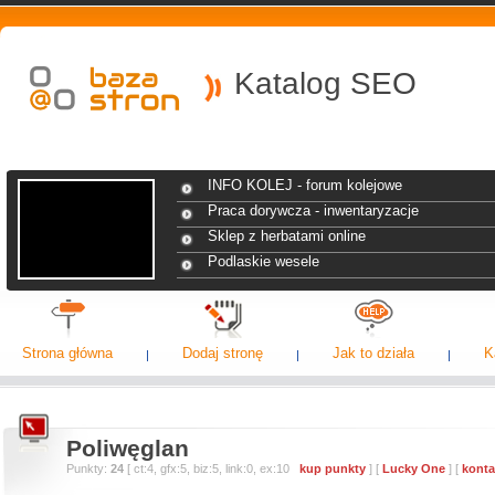
Katalog SEO
INFO KOLEJ - forum kolejowe
Praca dorywcza - inwentaryzacje
Sklep z herbatami online
Podlaskie wesele
Strona główna
Dodaj stronę
Jak to działa
K
Poliwęglan
Punkty:
24
[ ct:4, gfx:5, biz:5, link:0, ex:10
kup punkty
] [
Lucky One
] [
konta