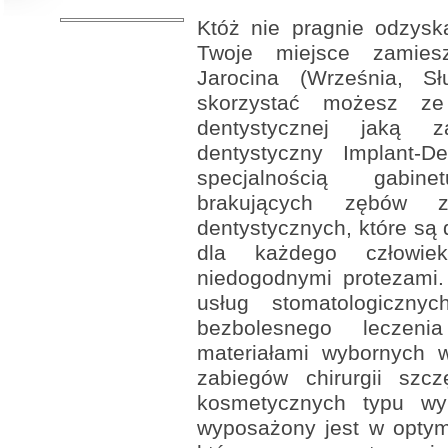
Któż nie pragnie odzysk
Twoje miejsce zamies
Jarocina (Września, Sł
skorzystać możesz ze s
dentystycznej jaką z
dentystyczny Implant-
specjalnością gabin
brakujących zębów 
dentystycznych, które są
dla każdego człowi
niedogodnymi protezami.
usług stomatologiczny
bezbolesnego leczen
materiałami wybornych w
zabiegów chirurgii szc
kosmetycznych typu wyb
wyposażony jest w optym