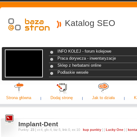
Katalog SEO
INFO KOLEJ - forum kolejowe
Praca dorywcza - inwentaryzacje
Sklep z herbatami online
Podlaskie wesele
Strona główna
Dodaj stronę
Jak to działa
K
Implant-Dent
Punkty:
23
[ ct:4, gfx:4, biz:5, link:0, ex:10
kup punkty
] [
Lucky One
] [
konta