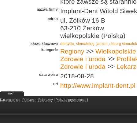
które zawsze są starannie
nazwa firmy
Implant-Dent Witold Siwe
adres
ul. Żółków 16 B
63-210 Żerków
wielkopolskie (Polska)
słowa kluczowe
dentysta
,
stomatolog
,
jarocin
,
chirurg stomatol
kategorie
Regiony
>>
Wielkopolskie
Zdrowie i uroda
>>
Profil
Zdrowie i uroda
>>
Lekarz
data wpisu
2018-08-28
url
http://www.implant-dent.pl
linki
Katalog stron
|
Reklama
|
Polecamy
|
Polityka prywatności
|