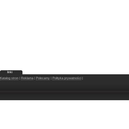
linki
Katalog stron
|
Reklama
|
Polecamy
|
Polityka prywatności
|