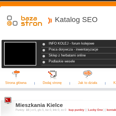
Katalog SEO
INFO KOLEJ - forum kolejowe
Praca dorywcza - inwentaryzacje
Sklep z herbatami online
Podlaskie wesele
Strona główna
Dodaj stronę
Jak to działa
K
Mieszkania Kielce
Punkty:
10
[ ct:5, gfx:5, biz:0, link:0, ex:0
kup punkty
] [
Lucky One
] [
kontak