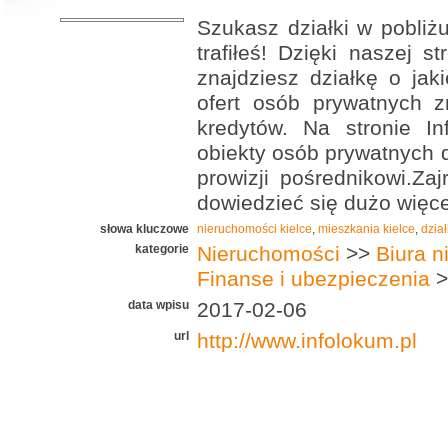
Szukasz działki w pobliż
trafiłeś! Dzięki naszej s
znajdziesz działkę o jak
ofert osób prywatnych zn
kredytów. Na stronie In
obiekty osób prywatnych d
prowizji pośrednikowi.Za
dowiedzieć się dużo więce
słowa kluczowe
nieruchomości kielce
,
mieszkania kielce
,
dział
kategorie
Nieruchomości
>>
Biura 
Finanse i ubezpieczenia
>
data wpisu
2017-02-06
url
http://www.infolokum.pl