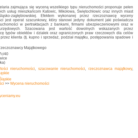
elaria zajmująca się wyceną wszelkiego typu nieruchomości proponuje pełen
oich usług mieszkańcom Katowic, Mikołowa, Świętochłowic oraz innych miast
 śląsko-zagłębiowskiej. Efektem wykonanej przez rzeczoznawcę wyceny
ci jest operat szacunkowy, który stanowi jedyny dokument jaki poświadcza
ruchomości w pertraktacjach z bankami, firmami ubezpieczeniowymi oraz w
urzędowych. Szacowana jest wartość dowolnych wskazanych przez
cę typów obiektów i działek oraz ograniczonych praw rzeczowych dla celów
przez klienta (tj. kupno i sprzedaż, podział majątku, postępowania spadowe i
 Rzeczoznawcy Majątkowego
7c/40
wice
ska)
tości nieruchomości
,
szacowanie nieruchomości
,
rzeczoznawca majątkowy
,
ląskie
Śląskie
ści
>>
Wycena nieruchomości
wyceniamy.eu