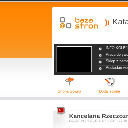
Kat
INFO KOLEJ 
Praca dorywc
Sklep z herba
Podlaskie we
Strona główna
Dodaj stronę
Kancelaria Rzeczo
Punkty:
23
[ ct:4, gfx:4, biz:5, link:0, ex: