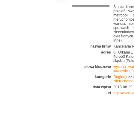
Śląska kanc
przekrój sw
metropolii
nieruchomoś
wartość nie
sprawach 
zleceniodaw
określonych 
inne).
nazwa firmy
Kancelaria
adres
ul. Orkana 1
40-553 Kato
śląskie (Pol
słowa kluczowe
wycena war
kaatowice
,
ś
kategorie
Regiony
>>
Nieruchomo
data wpisu
2018-08-29
url
http://www.