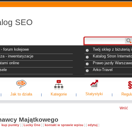
alog SEO
- forum kolejowe
Twój sklep z biżuterią
za - inwentaryzacje
Katalog Stron Internet
tami online
Prawo jazdy Warszaw
sele
Arko-Travel
Statystyki
Jak to działa
Kategorie
Regul
Wróć
znawcy Majątkowego
10
kup punkty
] [
Lucky One
] [
kontakt w sprawie wpisu
] [
edytuj
]