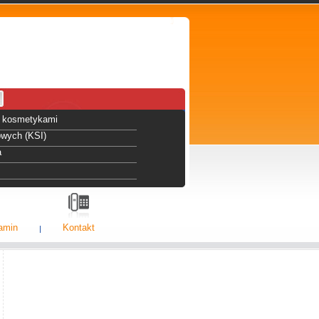
 i kosmetykami
owych (KSI)
a
amin
Kontakt