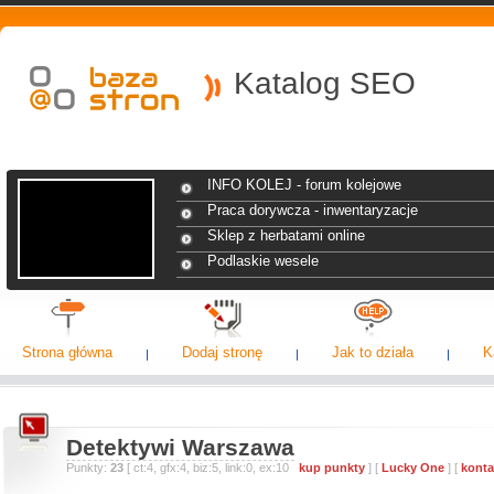
Katalog SEO
INFO KOLEJ - forum kolejowe
Praca dorywcza - inwentaryzacje
Sklep z herbatami online
Podlaskie wesele
Strona główna
Dodaj stronę
Jak to działa
K
Detektywi Warszawa
Punkty:
23
[ ct:4, gfx:4, biz:5, link:0, ex:10
kup punkty
] [
Lucky One
] [
konta