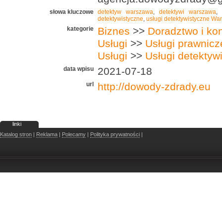
słowa kluczowe
detektyw warszawa
,
detektywi warszawa
detektywistyczne
,
usługi detektywistyczne Wa
kategorie
Biznes
>>
Doradztwo i kon
Usługi
>>
Usługi prawnicz
Usługi
>>
Usługi detektywi
data wpisu
2021-07-18
url
http://dowody-zdrady.eu
linki
Katalog stron
|
Reklama
|
Polecamy
|
Polityka prywatności
|