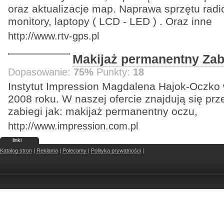
oraz aktualizacje map. Naprawa sprzętu radi
monitory, laptopy ( LCD - LED ) . Oraz inne
http://www.rtv-gps.pl
Makijaż permanentny Zab
Dopasowanie:
75%
Punkty:
18
Instytut Impression Magdalena Hajok-Oczko 
2008 roku. W naszej ofercie znajdują się prz
zabiegi jak: makijaż permanentny oczu,
http://www.impression.com.pl
linki
Katalog stron
|
Reklama
|
Polecamy
|
Polityka prywatności
|