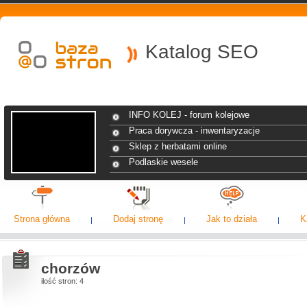
Katalog SEO
INFO KOLEJ - forum kolejowe
Praca dorywcza - inwentaryzacje
Sklep z herbatami online
Podlaskie wesele
Strona główna
Dodaj stronę
Jak to działa
K
chorzów
ilość stron: 4