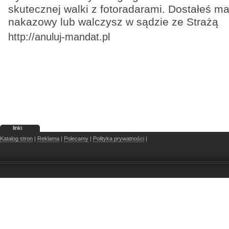
skutecznej walki z fotoradarami. Dostałeś m
nakazowy lub walczysz w sądzie ze Strażą
http://anuluj-mandat.pl
linki
Katalog stron
|
Reklama
|
Polecamy
|
Polityka prywatności
|