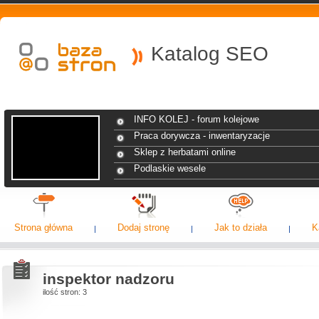
Katalog SEO
INFO KOLEJ - forum kolejowe
Praca dorywcza - inwentaryzacje
Sklep z herbatami online
Podlaskie wesele
Strona główna
Dodaj stronę
Jak to działa
K
inspektor nadzoru
ilość stron: 3