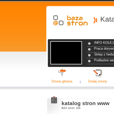
Kat
INFO KOLEJ 
Praca dorywc
Sklep z herba
Podlaskie we
Strona główna
Dodaj stronę
katalog stron www
ilość stron: 156