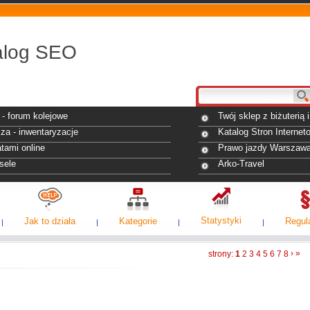
alog SEO
- forum kolejowe
Twój sklep z biżuterią
za - inwentaryzacje
Katalog Stron Internet
tami online
Prawo jazdy Warszaw
sele
Arko-Travel
Statystyki
Jak to działa
Kategorie
Regul
›
»
strony:
1
2
3
4
5
6
7
8