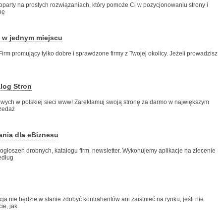
 oparty na prostych rozwiązaniach, który pomoże Ci w pozycjonowaniu strony i
nę
m w jednym miejscu
Firm promujący tylko dobre i sprawdzone firmy z Twojej okolicy. Jeżeli prowadzisz
log Stron
towych w polskiej sieci www! Zareklamuj swoją stronę za darmo w największym
rzedaż
ania dla eBiznesu
 ogłoszeń drobnych, katalogu firm, newsletter. Wykonujemy aplikacje na zlecenie
edług
 nie będzie w stanie zdobyć kontrahentów ani zaistnieć na rynku, jeśli nie
ie, jak