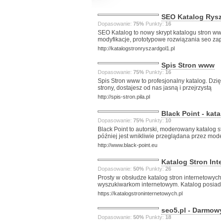
SEO Katalog Rys
Dopasowanie:
75%
Punkty:
16
SEO Katalog to nowy skrypt katalogu stron w
modyfikacje, prototypowe rozwiązania seo za
http://katalogstronryszardgol1.pl
Spis Stron www
Dopasowanie:
75%
Punkty:
16
Spis Stron www to profesjonalny katalog. Dzię
strony, dostajesz od nas jasną i przejrzystą
http://spis-stron.pila.pl
Black Point - kat
Dopasowanie:
75%
Punkty:
10
Black Point to autorski, moderowany katalog 
później jest wnikliwie przeglądana przez mod
http://www.black-point.eu
Katalog Stron Int
Dopasowanie:
50%
Punkty:
26
Prosty w obsłudze katalog stron internetowyc
wyszukiwarkom internetowym. Katalog posiad
https://katalogstroninternetowych.pl
seo5.pl - Darmow
Dopasowanie:
50%
Punkty:
18