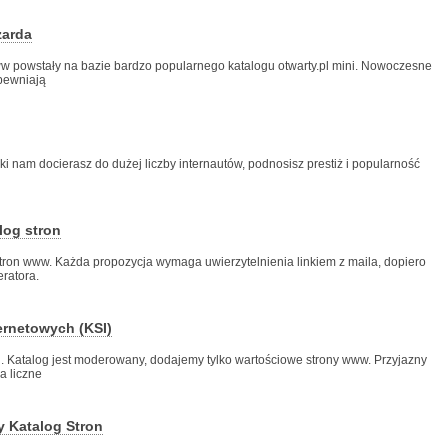
zarda
ww powstały na bazie bardzo popularnego katalogu otwarty.pl mini. Nowoczesne
pewniają
ki nam docierasz do dużej liczby internautów, podnosisz prestiż i popularność
alog stron
stron www. Każda propozycja wymaga uwierzytelnienia linkiem z maila, dopiero
eratora.
ernetowych (KSI)
h. Katalog jest moderowany, dodajemy tylko wartościowe strony www. Przyjazny
a liczne
y Katalog Stron