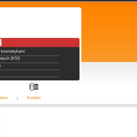
 i kosmetykami
owych (KSI)
a
amin
Kontakt