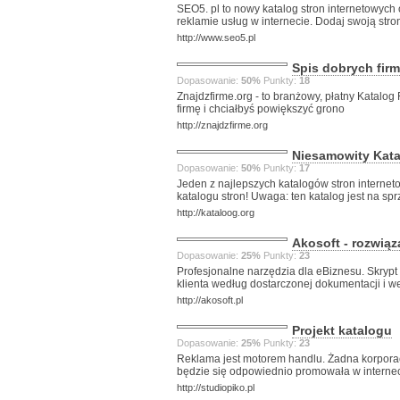
SEO5. pl to nowy katalog stron internetowych
reklamie usług w internecie. Dodaj swoją stro
http://www.seo5.pl
Spis dobrych fir
Dopasowanie:
50%
Punkty:
18
Znajdzfirme.org - to branżowy, płatny Katalog 
firmę i chciałbyś powiększyć grono
http://znajdzfirme.org
Niesamowity Kata
Dopasowanie:
50%
Punkty:
17
Jeden z najlepszych katalogów stron interne
katalogu stron! Uwaga: ten katalog jest na sp
http://kataloog.org
Akosoft - rozwiąz
Dopasowanie:
25%
Punkty:
23
Profesjonalne narzędzia dla eBiznesu. Skrypt
klienta według dostarczonej dokumentacji i w
http://akosoft.pl
Projekt katalogu
Dopasowanie:
25%
Punkty:
23
Reklama jest motorem handlu. Żadna korporacja
będzie się odpowiednio promowała w internec
http://studiopiko.pl