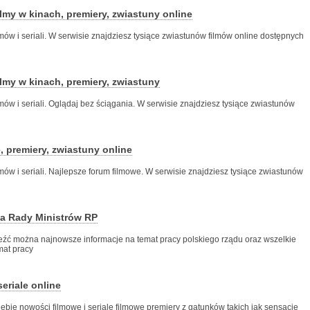
lmy w kinach, premiery, zwiastuny online
lmów i seriali. W serwisie znajdziesz tysiące zwiastunów filmów online dostępnych
lmy w kinach, premiery, zwiastuny
lmów i seriali. Oglądaj bez ściągania. W serwisie znajdziesz tysiące zwiastunów
e, premiery, zwiastuny online
lmów i seriali. Najlepsze forum filmowe. W serwisie znajdziesz tysiące zwiastunów
sa Rady Ministrów RP
leźć można najnowsze informacje na temat pracy polskiego rządu oraz wszelkie
mat pracy
 seriale online
iebie nowości filmowe i seriale filmowe premiery z gatunków takich jak sensacje