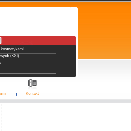
 i kosmetykami
owych (KSI)
a
amin
Kontakt