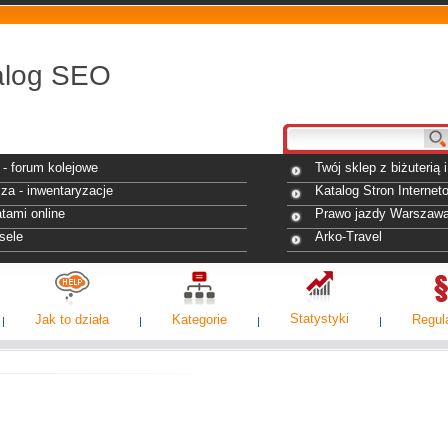
alog SEO
- forum kolejowe
Twój sklep z biżuterią
za - inwentaryzacje
Katalog Stron Internet
tami online
Prawo jazdy Warszaw
sele
Arko-Travel
Statystyki
Jak to działa
Kategorie
Regul