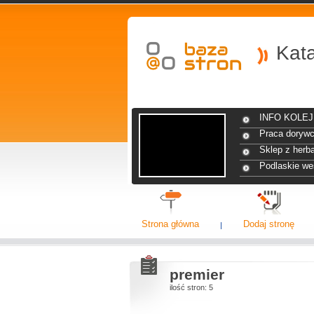
Kat
INFO KOLEJ 
Praca dorywc
Sklep z herba
Podlaskie we
Strona główna
Dodaj stronę
premier
ilość stron: 5