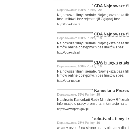
CDA Najnowsze fi
Dopasowanie:
100%
Punkty:
20
Najnowsze filmy i seriale. Największa baza fi
bez limitów i bez rejestracji! Oglądaj bez
http://cda-kino.pl
CDA Najnowsze fi
Dopasowanie:
100%
Punkty:
18
Najnowsze filmy i seriale. Największa baza fi
filmów online dostępnych bez limitów i bez
http://cda-cda.pl
CDA Filmy, serial
Dopasowanie:
100%
Punkty:
16
Najnowsze filmy i seriale. Największa baza fi
filmów online dostępnych bez limitów i bez
http://cda-tube.pl
Kancelaria Preze
Dopasowanie:
75%
Punkty:
18
Na stronie Kancelarii Rady Ministrów RP zna
informacje o pracy premiera. Informacje na te
http://www.kprm.gov.pl
cda-tv.pl - filmy i
Dopasowanie:
75%
Punkty:
16
witamy przejdź na stronę cda-tv.pl mamy dla c