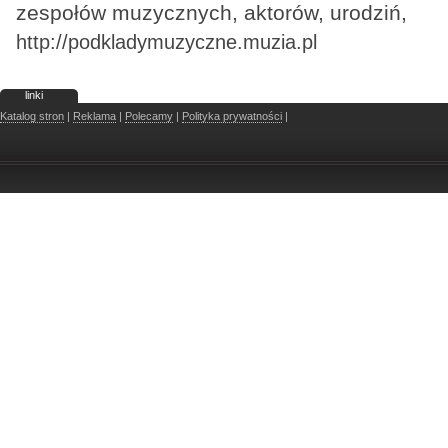
zespołów muzycznych, aktorów, urodziń,
http://podkladymuzyczne.muzia.pl
linki
Katalog stron
|
Reklama
|
Polecamy
|
Polityka prywatności
|