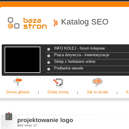
Katalog SEO
INFO KOLEJ - forum kolejowe
Praca dorywcza - inwentaryzacje
Sklep z herbatami online
Podlaskie wesele
Strona główna
Dodaj stronę
Jak to działa
K
projektowanie logo
ilość stron: 17