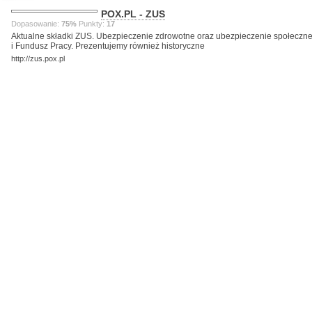
POX.PL - ZUS
Dopasowanie:
75%
Punkty:
17
Aktualne składki ZUS. Ubezpieczenie zdrowotne oraz ubezpieczenie społeczn
i Fundusz Pracy. Prezentujemy również historyczne
http://zus.pox.pl