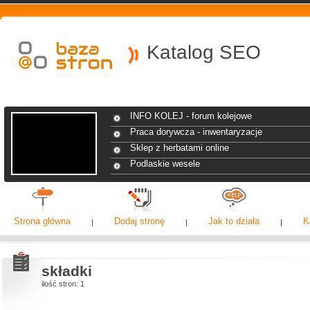
Katalog SEO
INFO KOLEJ - forum kolejowe
Praca dorywcza - inwentaryzacje
Sklep z herbatami online
Podlaskie wesele
Strona główna
Dodaj stronę
Jak to działa
K
składki
ilość stron: 1