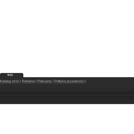
linki
Katalog stron
|
Reklama
|
Polecamy
|
Polityka prywatności
|