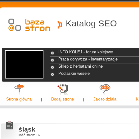
Katalog SEO
INFO KOLEJ - forum kolejowe
Praca dorywcza - inwentaryzacje
Sklep z herbatami online
Podlaskie wesele
Strona główna
Dodaj stronę
Jak to działa
K
śląsk
ilość stron: 16