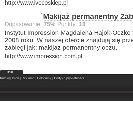
http://www.ivecosklep.pl
Makijaż permanentny Zab
Dopasowanie:
75%
Punkty:
18
Instytut Impression Magdalena Hajok-Oczko 
2008 roku. W naszej ofercie znajdują się prz
zabiegi jak: makijaż permanentny oczu,
http://www.impression.com.pl
linki
Katalog stron
|
Reklama
|
Polecamy
|
Polityka prywatności
|