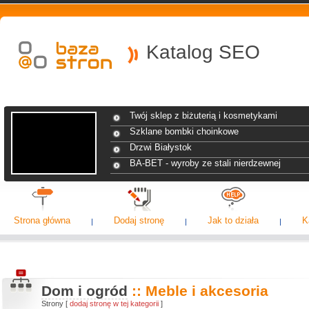
Katalog SEO
Twój sklep z biżuterią i kosmetykami
Szklane bombki choinkowe
Drzwi Białystok
BA-BET - wyroby ze stali nierdzewnej
Strona główna
Dodaj stronę
Jak to działa
K
Dom i ogród
:: Meble i akcesoria
Strony [
dodaj stronę w tej kategorii
]