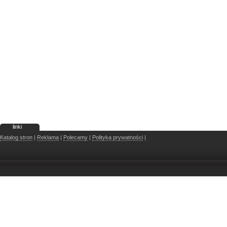
linki
Katalog stron
|
Reklama
|
Polecamy
|
Polityka prywatności
|