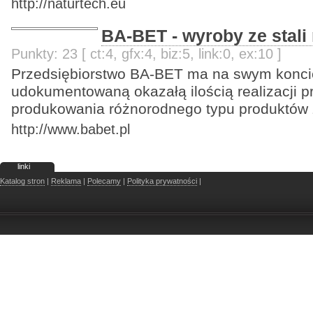
http://naturtech.eu
BA-BET - wyroby ze stali
Punkty: 23 [ ct:4, gfx:4, biz:5, link:0, ex:10 ]
Przedsiębiorstwo BA-BET ma na swym koncie 
udokumentowaną okazałą ilością realizacji p
produkowania różnorodnego typu produktów z
http://www.babet.pl
linki
Katalog stron
|
Reklama
|
Polecamy
|
Polityka prywatności
|