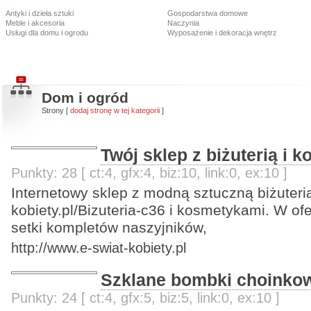
Antyki i dzieła sztuki
Gospodarstwa domowe
Meble i akcesoria
Naczynia
Usługi dla domu i ogrodu
Wyposażenie i dekoracja wnętrz
Dom i ogród
Strony [
dodaj stronę w tej kategorii
]
Twój sklep z biżuterią i 
Punkty: 28 [ ct:4, gfx:4, biz:10, link:0, ex:10 ]
Internetowy sklep z modną sztuczną biżuterią
kobiety.pl/Bizuteria-c36 i kosmetykami. W of
setki kompletów naszyjników,
http://www.e-swiat-kobiety.pl
Szklane bombki choinko
Punkty: 24 [ ct:4, gfx:5, biz:5, link:0, ex:10 ]