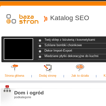
Katalog SEO
Twój sklep z biżuterią i kosmetykami
Szklane bombki choinkowe
Dekor Import-Export
Miedziane płytki dekoracyjne do kuchni
Strona główna
Dodaj stronę
Jak to działa
K
Dom i ogród
podkategorie