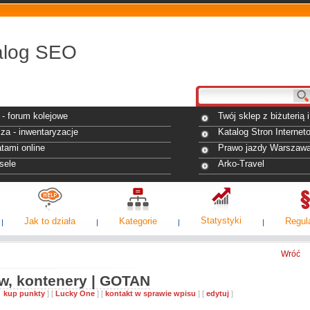
alog SEO
- forum kolejowe
Twój sklep z biżuterią
za - inwentaryzacje
Katalog Stron Internet
tami online
Prawo jazdy Warszaw
sele
Arko-Travel
Statystyki
Jak to działa
Kategorie
Regul
Wróć
, kontenery | GOTAN
10
kup punkty
] [
Lucky One
] [
kontakt w sprawie wpisu
] [
edytuj
]