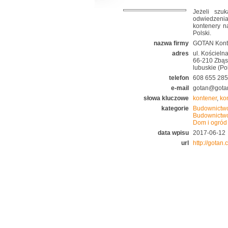
Jeżeli szu
odwiedzenia
kontenery n
Polski.
nazwa firmy
GOTAN Kont
adres
ul. Kościeln
66-210 Zbą
lubuskie (Po
telefon
608 655 285
e-mail
gotan@gota
słowa kluczowe
kontener
,
ko
kategorie
Budownictw
Budownictw
Dom i ogród
data wpisu
2017-06-12
url
http://gotan.