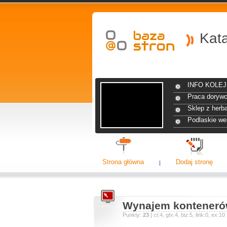
Kat
INFO KOLEJ 
Praca dorywc
Sklep z herba
Podlaskie we
Strona główna
Dodaj stronę
Wynajem kontenerów
Punkty:
23
[ ct:4, gfx:4, biz:5, link:0, ex: