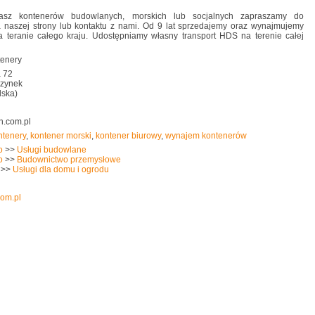
kasz kontenerów budowlanych, morskich lub socjalnych zapraszamy do
 naszej strony lub kontaktu z nami. Od 9 lat sprzedajemy oraz wynajmujemy
a teranie całego kraju. Udostępniamy własny transport HDS na terenie całej
enery
a 72
szynek
lska)
n.com.pl
ntenery
,
kontener morski
,
kontener biurowy
,
wynajem kontenerów
o
>>
Usługi budowlane
o
>>
Budownictwo przemysłowe
>>
Usługi dla domu i ogrodu
com.pl