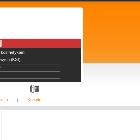
 i kosmetykami
owych (KSI)
a
amin
Kontakt