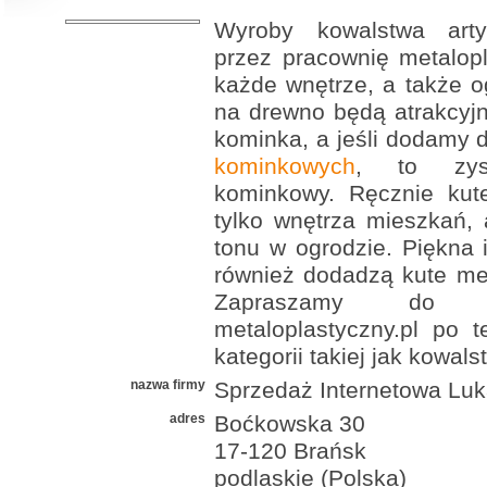
Wyroby kowalstwa arty
przez pracownię metalop
każde wnętrze, a także 
na drewno będą atrakcyj
kominka, a jeśli dodamy 
kominkowych
, to zys
kominkowy. Ręcznie kute
tylko wnętrza mieszkań,
tonu w ogrodzie. Piękna 
również dodadzą kute me
Zapraszamy do od
metaloplastyczny.pl po t
kategorii takiej jak kowal
nazwa firmy
Sprzedaż Internetowa Lu
adres
Boćkowska 30
17-120 Brańsk
podlaskie (Polska)