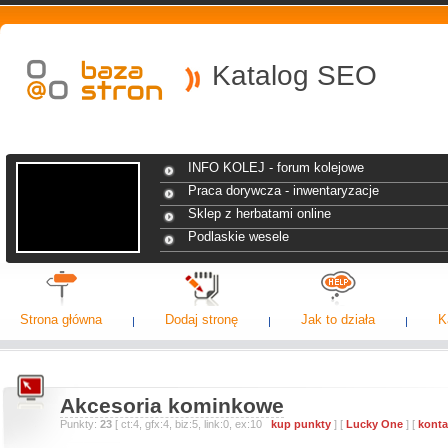
Katalog SEO
INFO KOLEJ - forum kolejowe
Praca dorywcza - inwentaryzacje
Sklep z herbatami online
Podlaskie wesele
Strona główna
Dodaj stronę
Jak to działa
K
Akcesoria kominkowe
Punkty:
23
[ ct:4, gfx:4, biz:5, link:0, ex:10
kup punkty
] [
Lucky One
] [
konta