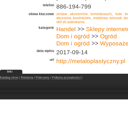
telefon
886-194-799
słowa kluczowe
zestaw akcesoriów kominkowych
,
kute kw
akcesoria kominkowe
,
metalowy wieszak sto
stół do pakowania
kategorie
Handel
>>
Sklepy interne
Dom i ogród
>>
Ogród
Dom i ogród
>>
Wyposażen
data wpisu
2017-09-14
url
http://metaloplastyczny.pl
linki
Katalog stron
|
Reklama
|
Polecamy
|
Polityka prywatności
|