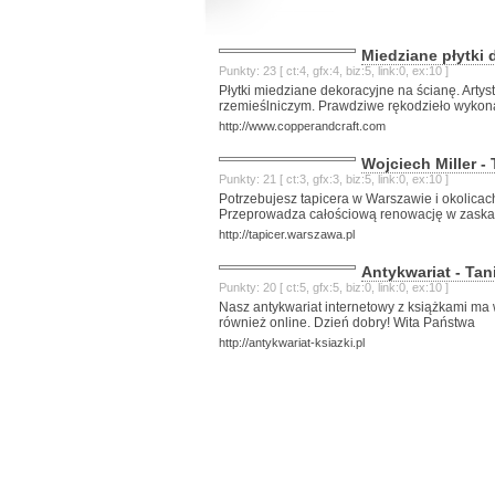
Miedziane płytki
Punkty: 23 [ ct:4, gfx:4, biz:5, link:0, ex:10 ]
Płytki miedziane dekoracyjne na ścianę. Artys
rzemieślniczym. Prawdziwe rękodzieło wyko
http://www.copperandcraft.com
Wojciech Miller 
Punkty: 21 [ ct:3, gfx:3, biz:5, link:0, ex:10 ]
Potrzebujesz tapicera w Warszawie i okolicac
Przeprowadza całościową renowację w zaska
http://tapicer.warszawa.pl
Antykwariat - Tan
Punkty: 20 [ ct:5, gfx:5, biz:0, link:0, ex:10 ]
Nasz antykwariat internetowy z książkami ma 
również online. Dzień dobry! Wita Państwa
http://antykwariat-ksiazki.pl