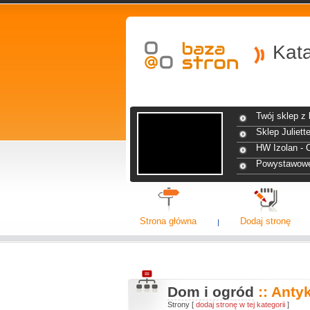
Kat
Twój sklep z 
Sklep Juliett
HW Izolan -
Powystawow
Strona główna
Dodaj stronę
Dom i ogród
:: Antyk
Strony [
dodaj stronę w tej kategorii
]