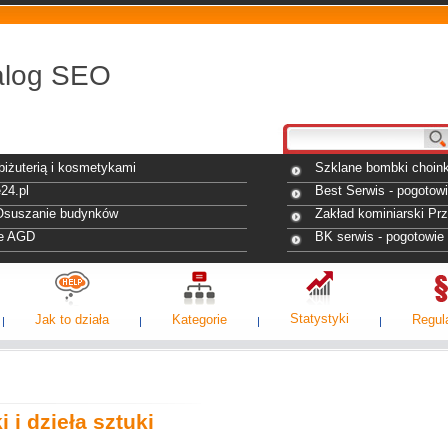
alog SEO
biżuterią i kosmetykami
Szklane bombki choin
e24.pl
Best Serwis - pogoto
 Osuszanie budynków
Zakład kominiarski Pr
e AGD
BK serwis - pogotowi
Statystyki
Jak to działa
Kategorie
Regul
i i dzieła sztuki