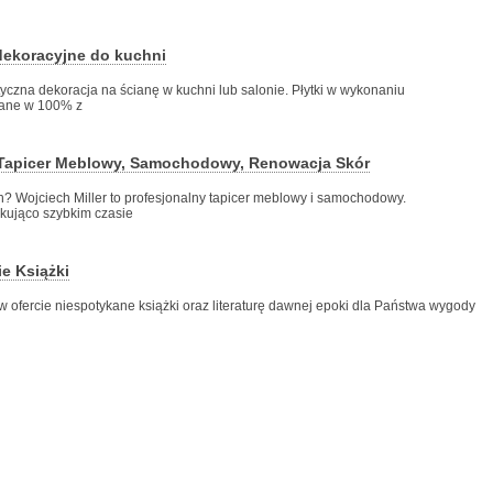
 dekoracyjne do kuchni
tyczna dekoracja na ścianę w kuchni lub salonie. Płytki w wykonaniu
nane w 100% z
- Tapicer Meblowy, Samochodowy, Renowacja Skór
h? Wojciech Miller to profesjonalny tapicer meblowy i samochodowy.
kująco szybkim czasie
ie Książki
w ofercie niespotykane książki oraz literaturę dawnej epoki dla Państwa wygody