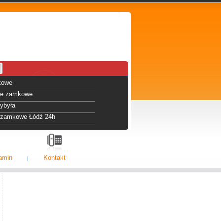
kowe
wie zamkowe
zybyła
e zamkowe Łódź 24h
amin
Kontakt