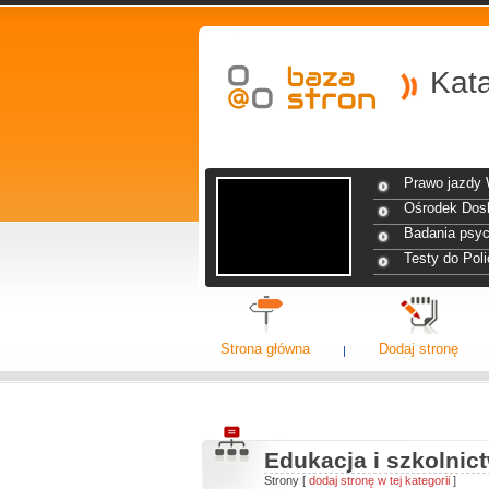
Kat
Prawo jazdy
Ośrodek Dos
Badania psyc
Testy do Polic
Strona główna
Dodaj stronę
Edukacja i szkolnic
Strony [
dodaj stronę w tej kategorii
]