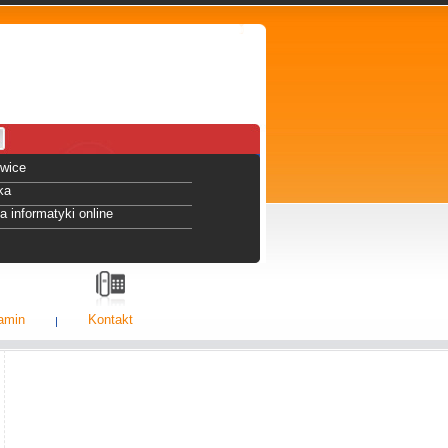
owice
ka
 informatyki online
amin
Kontakt