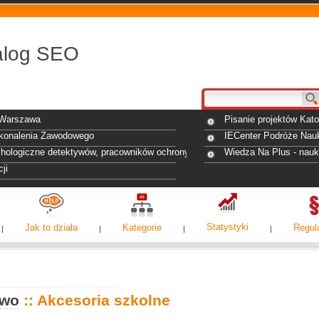
alog SEO
 Warszawa
Pisanie projektów Kat
konalenia Zawodowego
IECenter Podróże Nau
hologiczne detektywów, pracowników ochrony Łańcut
Wiedza Na Plus - nauka
ji
Statystyki
Jak to działa
Kategorie
Regul
two
:: Akcesoria szkolne