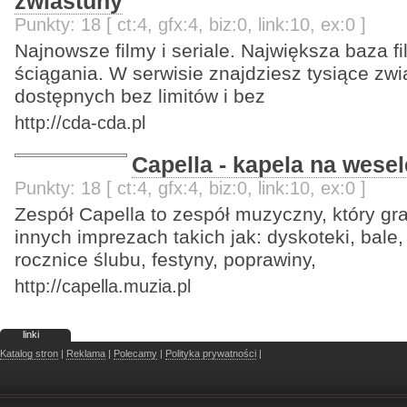
zwiastuny
Punkty: 18 [ ct:4, gfx:4, biz:0, link:10, ex:0 ]
Najnowsze filmy i seriale. Największa baza fi
ściągania. W serwisie znajdziesz tysiące zwi
dostępnych bez limitów i bez
http://cda-cda.pl
Capella - kapela na wesel
Punkty: 18 [ ct:4, gfx:4, biz:0, link:10, ex:0 ]
Zespół Capella to zespół muzyczny, który gr
innych imprezach takich jak: dyskoteki, bale, 
rocznice ślubu, festyny, poprawiny,
http://capella.muzia.pl
linki
Katalog stron
|
Reklama
|
Polecamy
|
Polityka prywatności
|