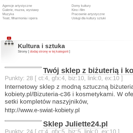
Agencje artystyczne
Domy kultury
Galerie, muzea, wystawy
Kino i film
Muzyka
Pracownie artystyczne
Teatr, filharmonia i opera
Usługi dla kultury sztuki
Kultura i sztuka
Strony [
dodaj stronę w tej kategorii
]
Twój sklep z biżuterią i 
Punkty: 28 [ ct:4, gfx:4, biz:10, link:0, ex:10 ]
Internetowy sklep z modną sztuczną biżuterią
kobiety.pl/Bizuteria-c36 i kosmetykami. W of
setki kompletów naszyjników,
http://www.e-swiat-kobiety.pl
Sklep Juliette24.pl
Punkty: 24 [ ct:4, gfx:5, biz:5, link:0, ex:10 ]