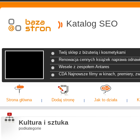
Katalog SEO
Twój sklep z biżuterią i kosmetykami
Renowacja cennych książek naprawa odnawi
Wesele z zespołem Antares
CDA Najnowsze filmy w kinach, premiery, zw
Strona główna
Dodaj stronę
Jak to działa
K
Kultura i sztuka
podkategorie