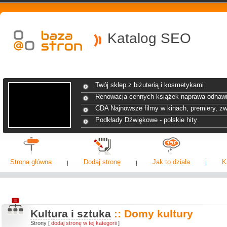
Katalog SEO
Twój sklep z biżuterią i kosmetykami
Renowacja cennych książek naprawa odnawi
CDA Najnowsze filmy w kinach, premiery, zw
Podkłady Dźwiękowe - polskie hity
Strona główna
Dodaj stronę
Jak to działa
K
Kultura i sztuka
:: Domy kultury
Strony [
dodaj stronę w tej kategorii
]