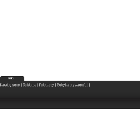
linki
Katalog stron
|
Reklama
|
Polecamy
|
Polityka prywatności
|