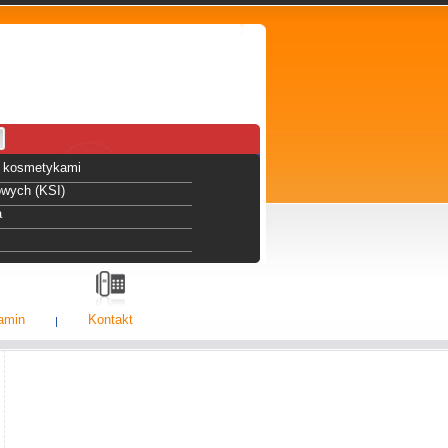
 i kosmetykami
owych (KSI)
a
amin
Kontakt