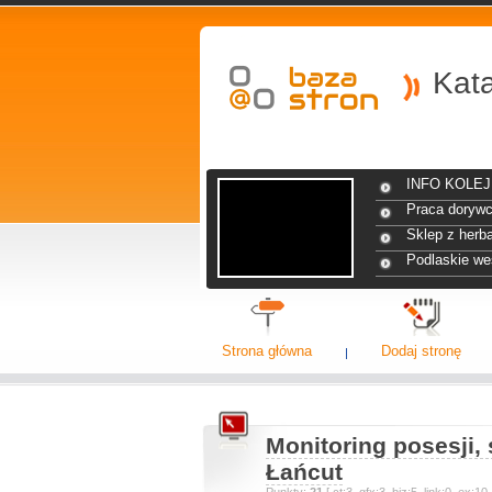
Kat
INFO KOLEJ 
Praca dorywc
Sklep z herba
Podlaskie we
Strona główna
Dodaj stronę
Monitoring posesji
Łańcut