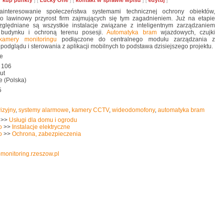
10
kup punkty
] [
Lucky One
] [
kontakt w sprawie wpisu
] [
edytuj
]
interesowanie społeczeństwa systemami technicznej ochrony obiektów,
 lawinowy przyrost firm zajmujących się tym zagadnieniem. Już na etapie
zględniane są wszystkie instalacje związane z inteligentnym zarządzaniem
 budynku i ochroną terenu posesji.
Automatyka bram
wjazdowych, czujki
kamery monitoringu
podłączone do centralnego modułu zarządzania z
podglądu i sterowania z aplikacji mobilnych to podstawa dzisiejszego projektu.
re
 106
ut
e (Polska)
5
izyjny
,
systemy alarmowe
,
kamery CCTV
,
wideodomofony
,
automatyka bram
>>
Usługi dla domu i ogrodu
o
>>
Instalacje elektryczne
o
>>
Ochrona, zabezpieczenia
y-monitoring.rzeszow.pl