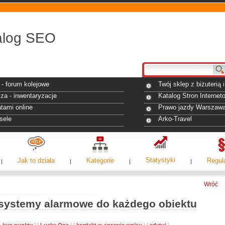
alog SEO
- forum kolejowe
Twój sklep z biżuterią
za - inwentaryzacje
Katalog Stron Internet
tami online
Prawo jazdy Warszaw
sele
Arko-Travel
Statystyki
Jak to działa
Kategorie
Regul
Wróć
, systemy alarmowe do każdego obiektu