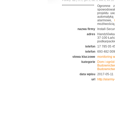
Punkty:
21
[ ct:3, gfx:3, biz:5, link:0, ex:
Ogromne za
spowodowało
projektu uw
automatyką
alarmowe,
możliwością 
nazwa firmy
Install-Secu
adres
Handzlówka
37-100 Łańc
podkarpacki
telefon
17 785 05 4
telefon
693 482 009
słowa kluczowe
monitoring w
kategorie
Dom i ogród
Budownictw
Budownictw
data wpisu
2017-05-11
url
http://alarm