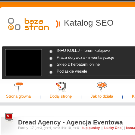
Katalog SEO
INFO KOLEJ - forum kolejowe
Praca dorywcza - inwentaryzacje
Sklep z herbatami online
Podlaskie wesele
Strona główna
Dodaj stronę
Jak to działa
K
Dread Agency - Agencja Eventowa
Punkty:
17
[ ct:3, gfx:4, biz:0, link:10, ex:0
kup punkty
] [
Lucky One
] [
konta