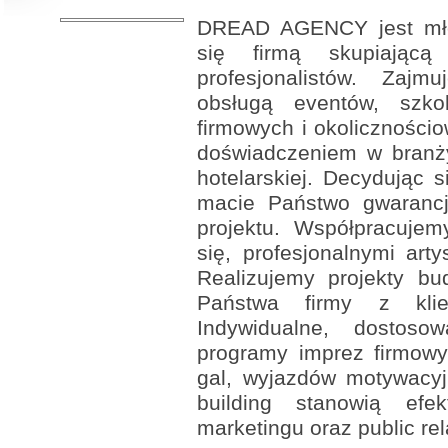
DREAD AGENCY jest młod
się firmą skupiając
profesjonalistów. Zaj
obsługą eventów, szkol
firmowych i okoliczności
doświadczeniem w branży
hotelarskiej. Decydując 
macie Państwo gwarancję
projektu. Współpracujem
się, profesjonalnymi art
Realizujemy projekty bu
Państwa firmy z klie
Indywidualne, dostoso
programy imprez firmowy
gal, wyjazdów motywacyj
building stanowią efe
marketingu oraz public rel