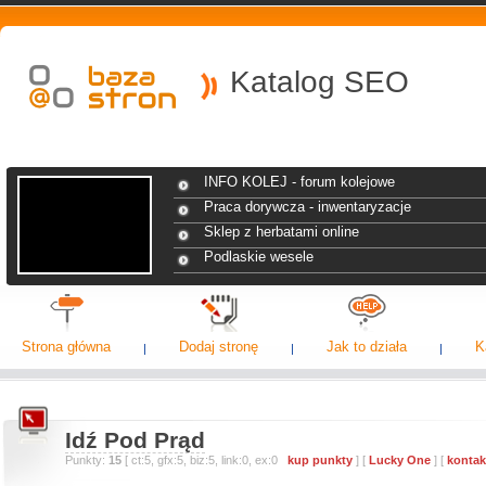
Katalog SEO
INFO KOLEJ - forum kolejowe
Praca dorywcza - inwentaryzacje
Sklep z herbatami online
Podlaskie wesele
Strona główna
Dodaj stronę
Jak to działa
K
Idź Pod Prąd
Punkty:
15
[ ct:5, gfx:5, biz:5, link:0, ex:0
kup punkty
] [
Lucky One
] [
kontak