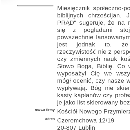
Miesięcznik społeczno-p
biblijnych chrześcijan.
PRĄD" sugeruje, że na 
się z poglądami stoj
powszechnie lansowanymi
jest jednak to, że
rzeczywistość nie z persp
czy zmiennych nauk kośc
Słowo Boga, Biblię. Co 
wyposażył Cię we wszys
mógł ocenić, czy nasze wn
wypływają. Bóg nie skie
kasty kapłanów czy profes
je jako list skierowany be
nazwa firmy
Kościół Nowego Przymier
adres
Czeremchowa 12/19
20-807 Lublin