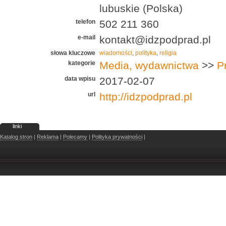
lubuskie (Polska)
telefon
502 211 360
e-mail
kontakt@idzpodprad.pl
słowa kluczowe
wiadomości
,
polityka
,
religia
kategorie
Media, wydawnictwa
>>
P
data wpisu
2017-02-07
url
http://idzpodprad.pl
linki
Katalog stron
|
Reklama
|
Polecamy
|
Polityka prywatności
|