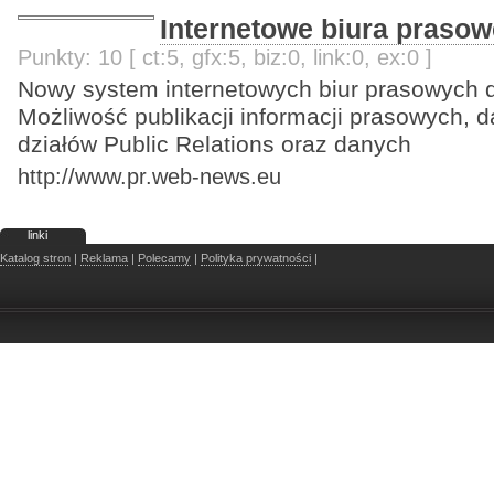
Internetowe biura prasow
Punkty: 10 [ ct:5, gfx:5, biz:0, link:0, ex:0 ]
Nowy system internetowych biur prasowych dla 
Możliwość publikacji informacji prasowych,
działów Public Relations oraz danych
http://www.pr.web-news.eu
linki
Katalog stron
|
Reklama
|
Polecamy
|
Polityka prywatności
|