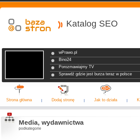
Katalog SEO
wPrawo.pl
Bino24
Porozmawiajmy TV
Sprawdź gdzie jest burza teraz w polsce
Strona główna
Dodaj stronę
Jak to działa
K
Media, wydawnictwa
podkategorie