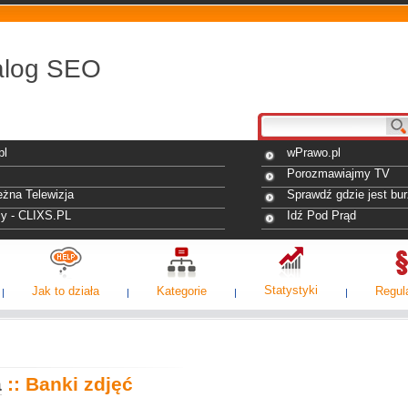
alog SEO
pl
wPrawo.pl
Porozmawiajmy TV
eżna Telewizja
Sprawdź gdzie jest bur
y - CLIXS.PL
Idź Pod Prąd
Statystyki
Jak to działa
Kategorie
Regul
a
:: Banki zdjęć