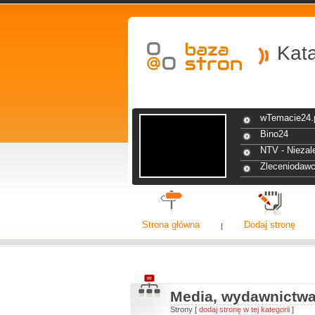
Kat
wTemacie24.
Bino24
NTV - Niezal
Zleceniodawc
Strona główna
Dodaj stronę
Media, wydawnictw
Strony [
dodaj stronę w tej kategorii
]