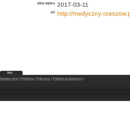
data wpisu
2017-03-11
url
http://medyczny-rzeszow.p
linki
Katalog stron
|
Reklama
|
Polecamy
|
Polityka prywatności
|