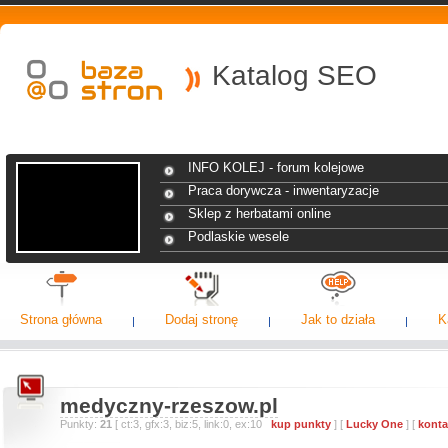
Katalog SEO
INFO KOLEJ - forum kolejowe
Praca dorywcza - inwentaryzacje
Sklep z herbatami online
Podlaskie wesele
Strona główna
Dodaj stronę
Jak to działa
K
medyczny-rzeszow.pl
Punkty:
21
[ ct:3, gfx:3, biz:5, link:0, ex:10
kup punkty
] [
Lucky One
] [
konta