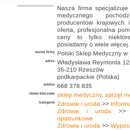
Nasza firma specjalizuje
medycznego pochod
producentów krajowych i
oferta, profesjonalna pom
ceny to tylko niektór
posiadamy o wiele więcej.
nazwa firmy
Polski Sklep Medyczny w
adres
Władysława Reymonta 12
35-210 Rzeszów
podkarpackie (Polska)
telefon
668 378 835
słowa kluczowe
sklep medyczny
,
sprzęt 
kategorie
Zdrowie i uroda
>>
Inform
Zdrowie i uroda
>
opatrunkowe
Zdrowie i uroda
>>
Wypos