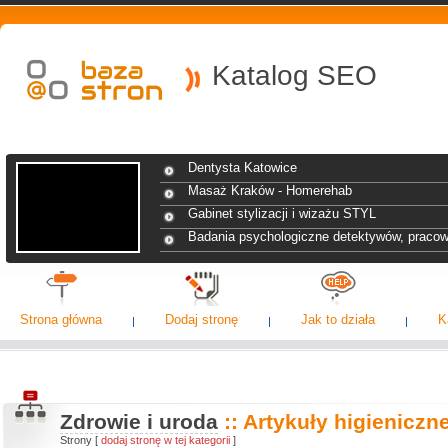
Katalog SEO
Dentysta Katowice
Masaż Kraków - Homerehab
Gabinet stylizacji i wizażu STYL
Badania psychologiczne detektywów, praco
Strona główna
Dodaj stronę
Jak to działa
K
Zdrowie i uroda
:: Artykuły higieniczn
Strony [
dodaj stronę w tej kategorii
]