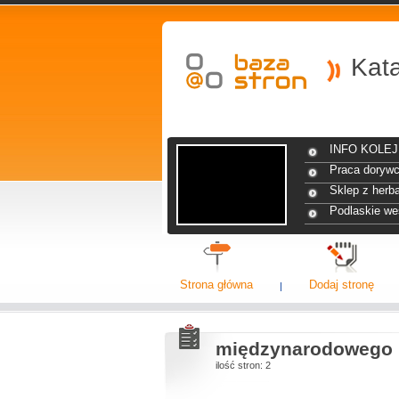
Kat
INFO KOLEJ 
Praca dorywc
Sklep z herba
Podlaskie we
Strona główna
Dodaj stronę
międzynarodowego
ilość stron: 2