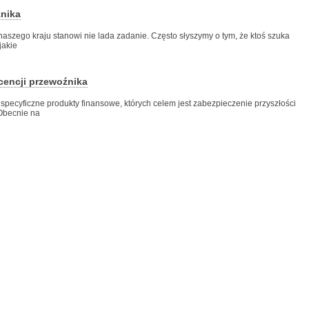
nika
szego kraju stanowi nie lada zadanie. Często słyszymy o tym, że ktoś szuka
jakie
cencji przewoźnika
pecyficzne produkty finansowe, których celem jest zabezpieczenie przyszłości
Obecnie na