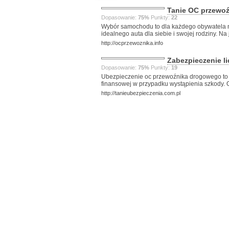
Tanie OC przewoź
Dopasowanie:
75%
Punkty:
22
Wybór samochodu to dla każdego obywatela na
idealnego auta dla siebie i swojej rodziny. Na 
http://ocprzewoznika.info
Zabezpieczenie li
Dopasowanie:
75%
Punkty:
19
Ubezpieczenie oc przewoźnika drogowego to s
finansowej w przypadku wystąpienia szkody. 
http://tanieubezpieczenia.com.pl