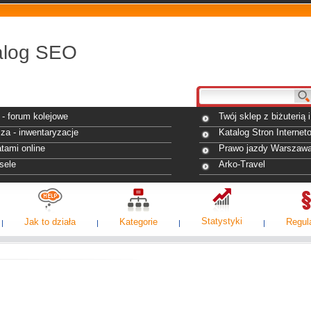
alog SEO
- forum kolejowe
Twój sklep z biżuterią
za - inwentaryzacje
Katalog Stron Internet
tami online
Prawo jazdy Warszaw
sele
Arko-Travel
Statystyki
Jak to działa
Kategorie
Regul