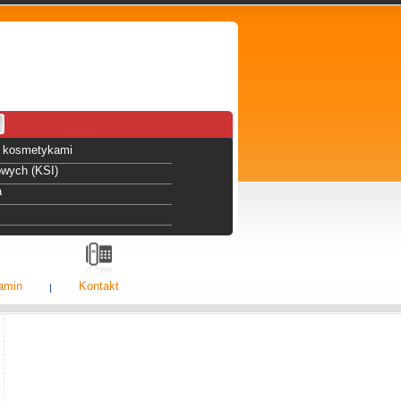
 i kosmetykami
owych (KSI)
a
amin
Kontakt