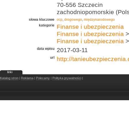
70-556 Szczecin
zachodniopomorskie (Pol
słowa kluczowe
ocp
,
drogowego
,
międzynarodowego
kategorie
Finanse i ubezpieczenia
Finanse i ubezpieczenia
>
Finanse i ubezpieczenia
>
data wpisu
2017-03-11
url
http://tanieubezpieczenia
linki
Katalog stron
|
Reklama
|
Polecamy
|
Polityka prywatności
|