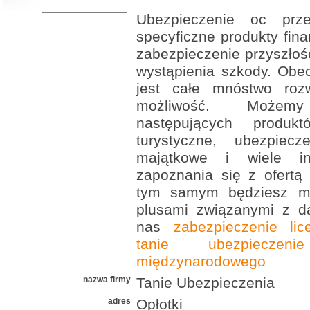
Ubezpieczenie oc prz
specyficzne produkty fina
zabezpieczenie przyszłoś
wystąpienia szkody. Obe
jest całe mnóstwo rozw
możliwość. Możem
następujących produkt
turystyczne, ubezpiecz
majątkowe i wiele i
zapoznania się z ofertą
tym samym będziesz móg
plusami związanymi z d
nas
zabezpieczenie lic
tanie ubezpieczen
międzynarodowego
nazwa firmy
Tanie Ubezpieczenia
adres
Opłotki