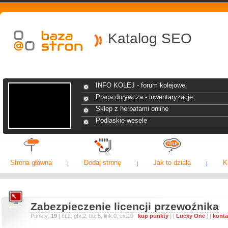
Katalog SEO
INFO KOLEJ - forum kolejowe
Praca dorywcza - inwentaryzacje
Sklep z herbatami online
Podlaskie wesele
Strona główna
Dodaj stronę
Jak to działa
K
Zabezpieczenie licencji przewoźnika
Punkty:
19
[ ct:2, gfx:2, biz:5, link:0, ex:10
kup punkty
] [
Lucky One
] [
konta