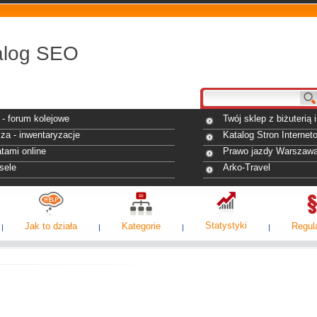
alog SEO
- forum kolejowe
Twój sklep z biżuterią
za - inwentaryzacje
Katalog Stron Internet
tami online
Prawo jazdy Warszaw
sele
Arko-Travel
Statystyki
Jak to działa
Kategorie
Regul