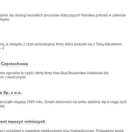
ejmie się obsługi wszelkich procesów dotyczących Państwa potrzeb w zakresie
Śląsku
ą, w związku z czym poszukujesz firmy, która podzieli się z Tobą kilkuletnim
– z
e Częstochowa
anie ogrodów to część oferty firmy Han-Bud Brukarstwo Halbiniak dla
c i okolicznych
 Sp. z o.o.
 początki sięgają 1995 roku. Dzięki obecności na rynku staliśmy się w ciągu tych
łej
ent maszyn rolniczych
zyn i urządzeń o napędzie elektrycznym oraz hydraulicznym. Posiadamy spore