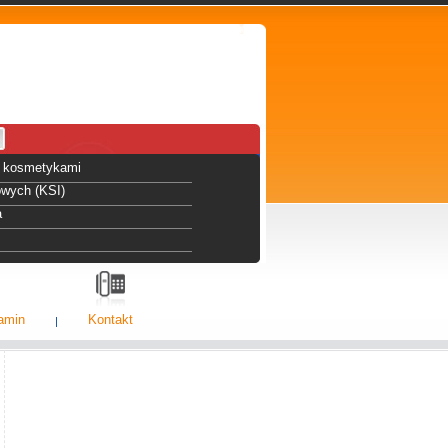
 i kosmetykami
owych (KSI)
a
amin
Kontakt