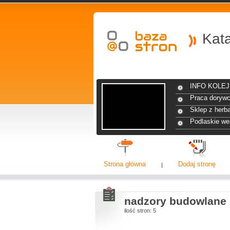
Kat
INFO KOLEJ 
Praca dorywc
Sklep z herba
Podlaskie we
Strona główna
Dodaj stronę
nadzory budowlane
ilość stron: 5