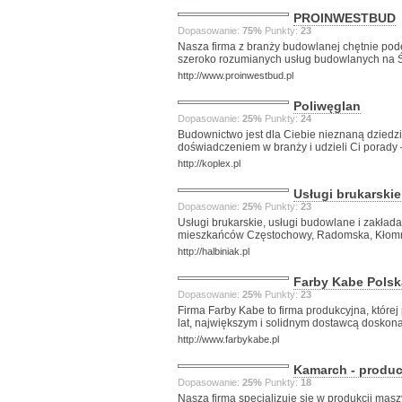
PROINWESTBUD
Dopasowanie:
75%
Punkty:
23
Nasza firma z branży budowlanej chętnie pod
szeroko rozumianych usług budowlanych na 
http://www.proinwestbud.pl
Poliwęglan
Dopasowanie:
25%
Punkty:
24
Budownictwo jest dla Ciebie nieznaną dziedzin
doświadczeniem w branży i udzieli Ci porady 
http://koplex.pl
Usługi brukarski
Dopasowanie:
25%
Punkty:
23
Usługi brukarskie, usługi budowlane i zakład
mieszkańców Częstochowy, Radomska, Kłomni
http://halbiniak.pl
Farby Kabe Polska
Dopasowanie:
25%
Punkty:
23
Firma Farby Kabe to firma produkcyjna, której
lat, największym i solidnym dostawcą doskona
http://www.farbykabe.pl
Kamarch - produc
Dopasowanie:
25%
Punkty:
18
Nasza firma specjalizuje się w produkcji mas