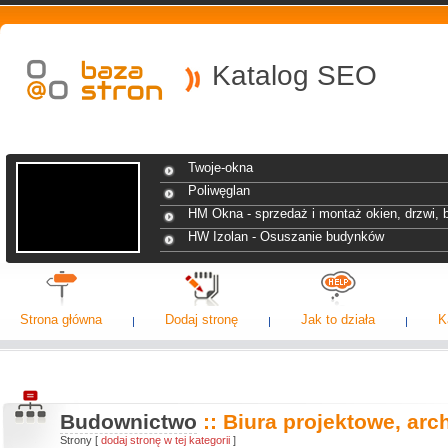
Katalog SEO
Twoje-okna
Poliwęglan
HM Okna - sprzedaż i montaż okien, drzwi, br
HW Izolan - Osuszanie budynków
Strona główna
Dodaj stronę
Jak to działa
K
Budownictwo
:: Biura projektowe, arch
Strony [
dodaj stronę w tej kategorii
]