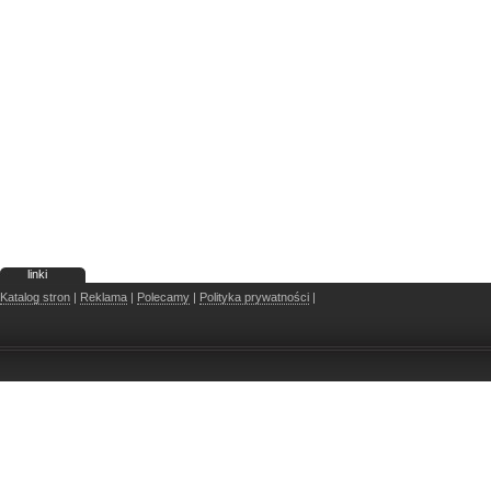
linki
Katalog stron
|
Reklama
|
Polecamy
|
Polityka prywatności
|