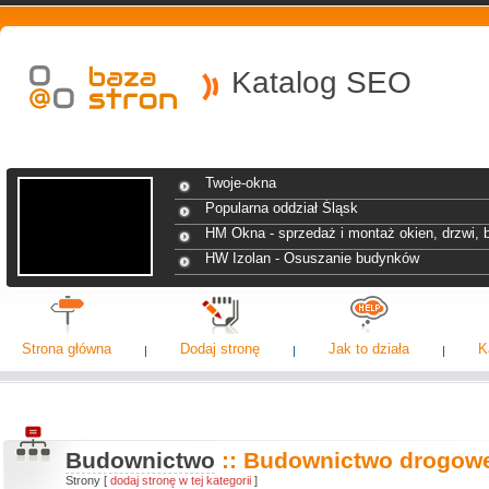
Katalog SEO
Twoje-okna
Popularna oddział Śląsk
HM Okna - sprzedaż i montaż okien, drzwi, br
HW Izolan - Osuszanie budynków
Strona główna
Dodaj stronę
Jak to działa
K
Budownictwo
:: Budownictwo drogow
Strony [
dodaj stronę w tej kategorii
]