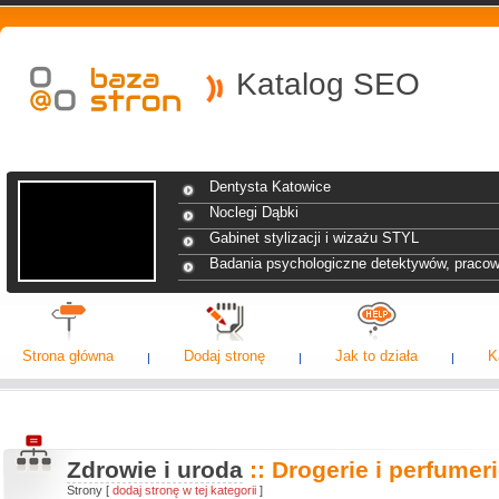
Katalog SEO
Dentysta Katowice
Noclegi Dąbki
Gabinet stylizacji i wizażu STYL
Badania psychologiczne detektywów, praco
Strona główna
Dodaj stronę
Jak to działa
K
Zdrowie i uroda
:: Drogerie i perfumer
Strony [
dodaj stronę w tej kategorii
]