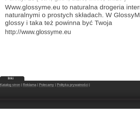
Www.glossyme.eu to naturalna drogeria int
naturalnymi o prostych składach. W GlossyM
glossy i taka też powinna być Twoja
http://www.glossyme.eu
linki
Katalog stron
|
Reklama
|
Polecamy
|
Polityka prywatności
|